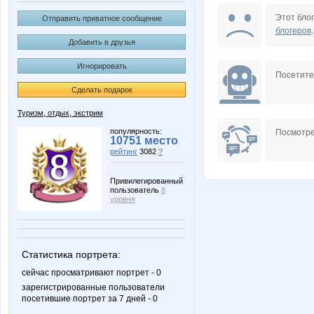
Knight Rider
Ksen
Этот блог
Отправить приватное сообщение
блогеров
.
Добавить в друзья
Игнорировать
Pitonysh
Qavai
Посетит
Сделать подарок
Туризм, отдых, экстрим
Terra
The Pilo
популярность:
Посмотре
10751 место
рейтинг
3082
?
Привилегированный
пользователь
8
demjanes
e766tx
уровня
Статистика портрета:
paramon
valik
сейчас просматривают портрет - 0
зарегистрированные пользователи
посетившие портрет за 7 дней - 0