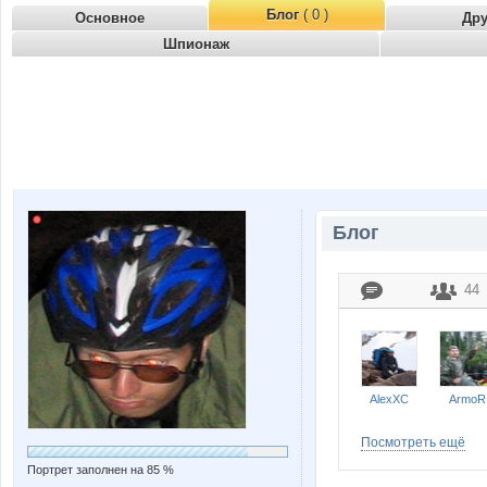
Блог
( 0 )
Основное
Др
Шпионаж
Блог
44
AlexXC
ArmoR
Посмотреть ещё
Портрет заполнен на 85 %