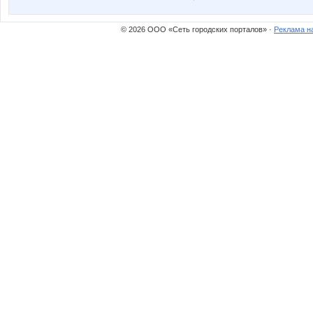
Игорь_С
Мицар
© 2026 ООО «Сеть городских порталов» ·
Реклама н